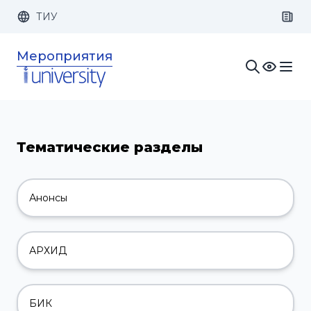
ТИУ
Размер шрифта:
Цвет:
Мероприятия
1x
2x
3x
Изображения:
Кернинг:
Озвучивание:
Тематические разделы
Анонсы
АРХИД
БИК