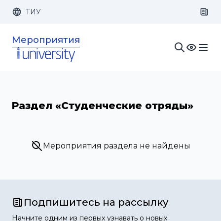
ТИУ
Размер шрифта:
Цвет:
Мероприятия
1x
2x
3x
Изображения:
Кернинг:
Озвучивание:
Раздел «Студенческие отряды»
Мероприятия раздела не найдены
Подпишитесь на рассылку
Начните одним из первых узнавать о новых